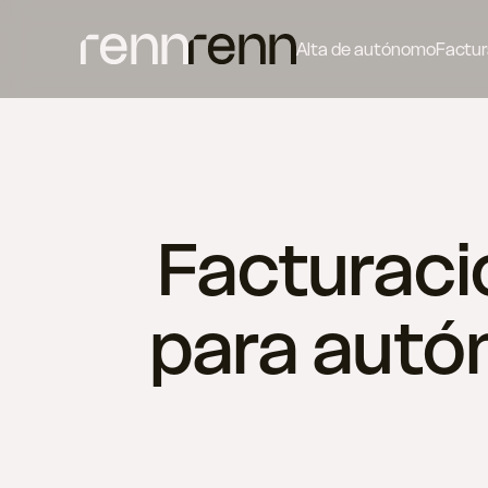
Alta de autónomo
Factur
Facturació
para autó