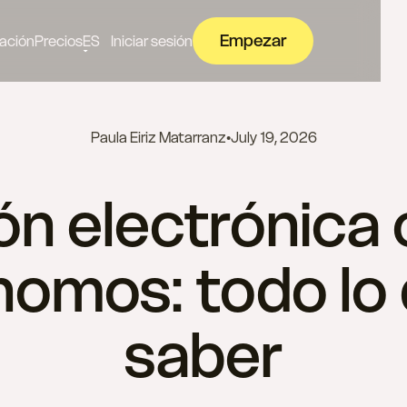
Empezar
ación
Precios
ES
Iniciar sesión
Paula Eiriz Matarranz
•
July 19, 2026
n electrónica 
nomos: todo lo
saber