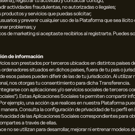
seña), registrar tu actividad y contactar contigo;
adir actividades fraudulentas, no autorizadas o ilegales;
 productos y servicios que puedas solicitar;
 usuarios y prevenir cualquier uso de la Plataforma que sea ilícito
onar problemas; y
os de marketing si aceptaste recibirlos al registrarte. Puedes so
ión de información
vicios son prestados por terceros ubicados en distintos países 
ordenadores situados en dichos países, fuera de tu país o jurisdic
e esos países pueden diferir de las de tu jurisdicción. Al utilizar
sonal, nos otorgas tu consentimiento para dicha Transferencia.
integrarse con aplicaciones y/o servicios sociales de terceros 
 Sociales"). Estas Aplicaciones Sociales te permiten compartir i
 Por ejemplo, una acción que realices en nuestra Plataforma pue
manera. Consulta la configuración de privacidad de tu perfil en
 privacidad de las Aplicaciones Sociales correspondientes para 
mpartes a través de ellas.
e no se utilizan para desarrollar, mejorar ni entrenar modelos de