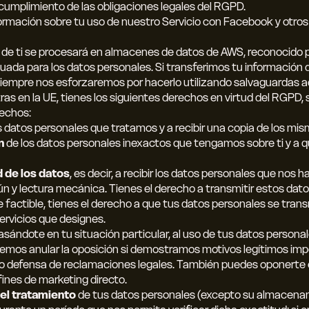
 cumplimiento de las obligaciones legales del RGPD.
ormación sobre tu uso de nuestro Servicio con Facebook y otros 
 de ti se procesará en almacenes de datos de AWS, reconocido
ada para los datos personales. Si transferimos tu información 
 siempre nos esforzaremos por hacerlo utilizando salvaguardas
as en la UE, tienes los siguientes derechos en virtud del RGPD, s
echos:
 datos personales que tratamos y a recibir una copia de los mis
n
de los datos personales inexactos que tengamos sobre ti y a 
d de los datos
, es decir, a recibir los datos personales que nos 
 y lectura mecánica. Tienes el derecho a transmitir estos datos
actible, tienes el derecho a que tus datos personales se tran
ervicios que designes.
basándote en tu situación particular, al uso de tus datos personal
emos anular la oposición si demostramos motivos legítimos impe
o o defensa de reclamaciones legales. También puedes oponerte
ines de marketing directo.
del tratamiento
de tus datos personales (excepto su almacenam