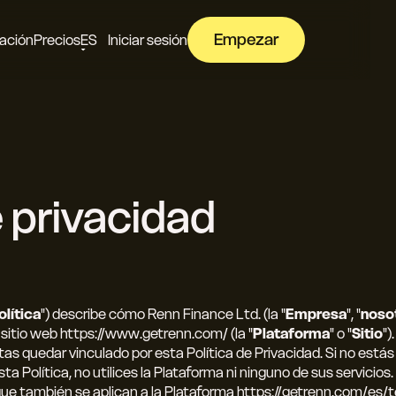
Empezar
ación
Precios
ES
Iniciar sesión
e privacidad
olítica
") describe cómo Renn Finance Ltd. (la "
Empresa
", "
noso
l sitio web https://www.getrenn.com/ (la "
Plataforma
" o "
Sitio
")
tas quedar vinculado por esta Política de Privacidad. Si no está
a Política, no utilices la Plataforma ni ninguno de sus servicios.
 que también se aplican a la Plataforma https://getrenn.com/es