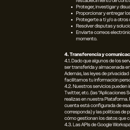
restablecimiento de contra
Proteger, investigar y disu
Proporcionar y entregar los
Protegerte a ti y/o a otros
Resolver disputas y soluci
Enviarte correos electrónic
momento.
4. Transferencia y comunicac
4.1. Dado que algunos de los ser
ser transferida y almacenada en 
Además, las leyes de privacidad d
facilitarnos tu información per
4.2. Nuestros servicios pueden 
Twitter, etc. (las "Aplicaciones
realizas en nuestra Plataforma.
cuenta está configurada de esa 
corresponda) y las políticas de
cómo gestionan los datos que co
4.3. Las APIs de Google Workspac