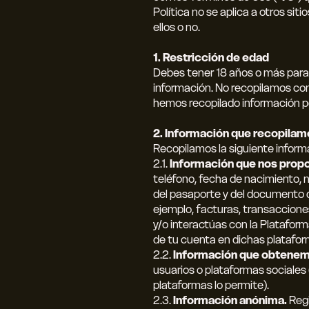
Política no se aplica a otros si
ellos o no.
1. Restricción de edad
Debes tener 18 años o más para ut
información. No recopilamos c
hemos recopilado información pe
2. Información que recopilam
Recopilamos la siguiente inform
2.1.
Información que nos propo
teléfono, fecha de nacimiento, 
del pasaporte y del documento d
ejemplo, facturas, transaccione
y/o interactúas con la Plataform
de tu cuenta en dichas platafor
2.2.
Información que obtenem
usuarios o plataformas sociales
plataformas lo permite).
2.3.
Información anónima.
Regi