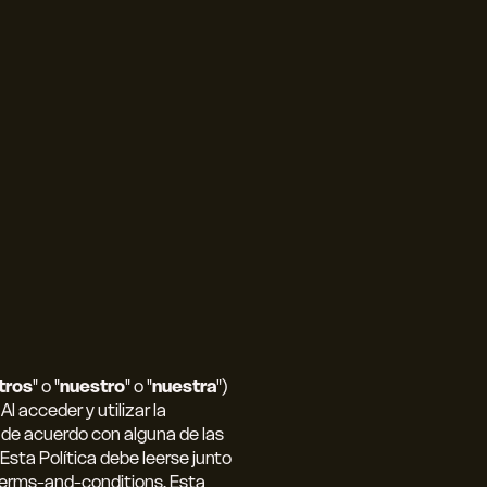
tros
" o "
nuestro
" o "
nuestra
")
. Al acceder y utilizar la
s de acuerdo con alguna de las
 Esta Política debe leerse junto
/terms-and-conditions. Esta