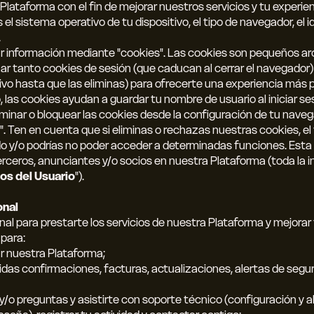
la Plataforma con el fin de mejorar nuestros servicios y tu experienc
el sistema operativo de tu dispositivo, el tipo de navegador, el 
.
 información mediante "cookies". Las cookies son pequeños a
izar tanto cookies de sesión (que caducan al cerrar el navegado
vo hasta que las eliminas) para ofrecerte una experiencia más p
, las cookies ayudan a guardar tu nombre de usuario al iniciar s
iminar o bloquear las cookies desde la configuración de tu naveg
s". Ten en cuenta que si eliminas o rechazas nuestras cookies, e
o y/o podrías no poder acceder a determinadas funciones. Esta 
terceros, anunciantes y/o socios en nuestra Plataforma (toda l
os del Usuario
").
onal
nal para prestarte los servicios de nuestra Plataforma y mejorar
 para:
r nuestra Plataforma;
uidas confirmaciones, facturas, actualizaciones, alertas de seg
o preguntas y asistirte con soporte técnico (configuración y al