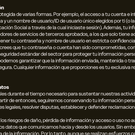
ón
tegida de varias formas. Por ejemplo, el acceso a tu cuenta e i
 y un nombre de usuario/ID de usuario único elegidos por ti (o l
cación Social a través de la cual iniciaste sesión). Además, tu 
dores de servicios de terceros aprobados, a los que solo tiene 
ner tu contraseña y nombre de usuario en estricta confidencial
Si crees que tu contraseña o cuenta han sido comprometidas, co
guridad estándar del sector para proteger tu información person
 podemos garantizar que la información enviada, mantenida o tr
ra. Cualquier información que proporciones es tu exclusiva re
atos
es durante el tiempo necesario para sustentar nuestras activid
A partir de entonces, seguiremos conservando tu información pers
s legales, resolver disputas, establecer y defender reclamacion
los riesgos de daño, pérdida de información y acceso o uso no au
 los datos que comunicamos hacia y desde los usuarios. Sin emb
 de la información. Por lo tanto, aunque se realizan esfuerzos p