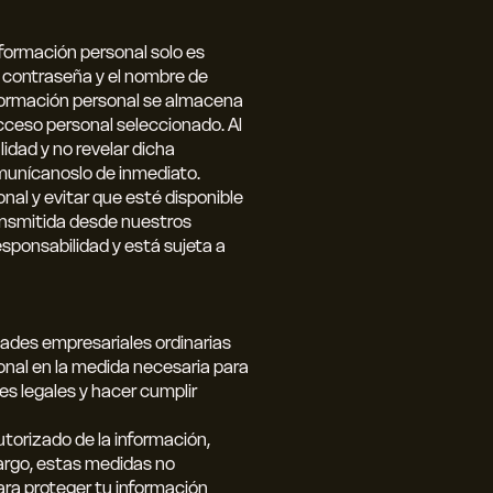
nformación personal solo es
a contraseña y el nombre de
información personal se almacena
acceso personal seleccionado. Al
idad y no revelar dicha
munícanoslo de inmediato.
al y evitar que esté disponible
ansmitida desde nuestros
sponsabilidad y está sujeta a
ades empresariales ordinarias
onal en la medida necesaria para
es legales y hacer cumplir
torizado de la información,
argo, estas medidas no
ara proteger tu información