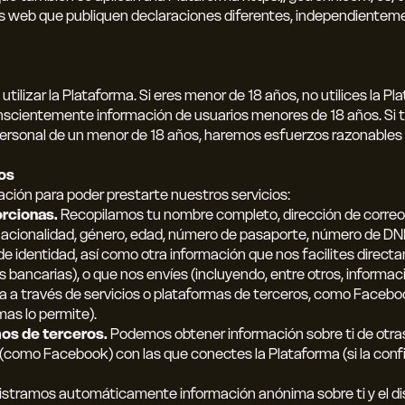
tios web que publiquen declaraciones diferentes, independientemen
ilizar la Plataforma. Si eres menor de 18 años, no utilices la Pl
onscientemente información de usuarios menores de 18 años. S
rsonal de un menor de 18 años, haremos esfuerzos razonables p
os
ación para poder prestarte nuestros servicios:
rcionas.
Recopilamos tu nombre completo, dirección de correo
nacionalidad, género, edad, número de pasaporte, número de DN
e identidad, así como otra información que nos facilites direct
s bancarias), o que nos envíes (incluyendo, entre otros, inform
a a través de servicios o plataformas de terceros, como Faceboo
mas lo permite).
os de terceros.
Podemos obtener información sobre ti de otras
 (como Facebook) con las que conectes la Plataforma (si la conf
stramos automáticamente información anónima sobre ti y el dis