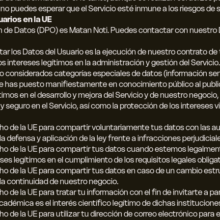
 no puedes esperar que el Servicio esté inmune a los riesgos de 
uarios en la UE
 de Datos (DPO) es Matan Noti. Puedes contactar con nuestro DP
atar los Datos del Usuario es la ejecución de nuestro contrato de 
s intereses legítimos en la administración y gestión del Servicio.
o considerados categorías especiales de datos (información sen
ue has puesto manifiestamente en conocimiento público al publi
timos en el desarrollo y mejora del Servicio y de nuestro negocio
seguro en el Servicio, así como la protección de los intereses vi
echo de la UE para compartir voluntariamente tus datos con las
a defensa y aplicación de la ley frente a infracciones perjudicia
echo de la UE para compartir tus datos cuando estemos legalment
es legítimos en el cumplimiento de los requisitos legales oblig
echo de la UE para compartir tus datos en caso de un cambio est
 la continuidad de nuestro negocio.
ho de la UE para tratar tu información con el fin de invitarte a p
cadémica es el interés científico legítimo de dichas institucione
cho de la UE para utilizar tu dirección de correo electrónico para