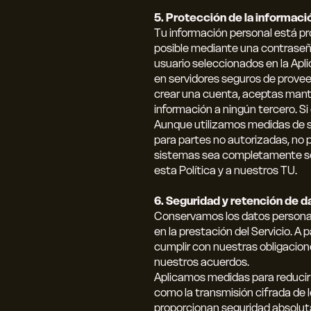
5. Protección de la informaci
Tu información personal está pro
posible mediante una contraseña
usuario seleccionados en la Apli
en servidores seguros de provee
crear una cuenta, aceptas mante
información a ningún tercero. 
Aunque utilizamos medidas de se
para partes no autorizadas, no
sistemas sea completamente segu
esta Política y a nuestros TU.
6. Seguridad y retención de d
Conservamos los datos personal
en la prestación del Servicio. 
cumplir con nuestras obligacione
nuestros acuerdos.
Aplicamos medidas para reducir 
como la transmisión cifrada de
proporcionan seguridad absoluta