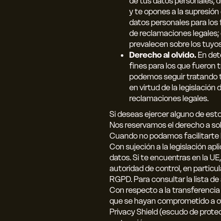
de tus datos personales, du
y te opones a la supresión 
datos personales para los f
de reclamaciones legales; 
prevalecen sobre los tuyos
Derecho al olvido.
En det
fines para los que fueron 
podemos seguir tratando tu
en virtud de la legislación
reclamaciones legales.
Si deseas ejercer alguno de es
Nos reservamos el derecho a soli
Cuando no podamos facilitarte l
Con sujeción a la legislación ap
datos. Si te encuentras en la U
autoridad de control, en particu
RGPD. Para consultar la lista de
Con respecto a la transferencia 
que se hayan comprometido a of
Privacy Shield (escudo de prot