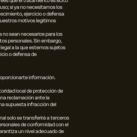
ees que el tratamiento es ilícito
u uso; si ya no necesitamos los
lecimiento, ejercicio o defensa
 nuestros motivos legítimos
 no sean necesarios para los
atos personales. Sin embargo,
 legal a la que estemos sujetos
cicio o defensa de
roporcionarte información.
toridad local de protección de
una reclamación ante la
una supuesta infracción del
al solo se transferirá a terceros
ersonales de conformidad con el
arantiza un nivel adecuado de