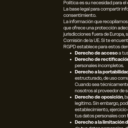
Política es su necesidad para el
La base legal para compartir inf
consentimiento.
La información que recopilamos
que ofrece una protección adecu
jurisdicciones fuera de Europa,
Comisión de la UE. Si te encuentr
RGPD establece para estos der
Derecho de acceso
a tus
Derecho de rectificació
personales incompletos.
Derecho a la portabilida
estructurado, de uso común
Cuando sea técnicamente f
nosotros al proveedor de s
Derecho de oposición
, 
legítimo. Sin embargo, pod
establecimiento, ejercici
tus datos personales con f
Derecho a la limitación 