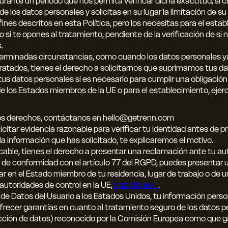
rante un período que nos permita verificar dicha exactitud; si cr
de los datos personales y solicitas en su lugar la limitación de s
ines descritos en esta Política, pero los necesitas para el estab
o si te opones al tratamiento, pendiente de la verificación de si
.
erminadas circunstancias, como cuando los datos personales ya
tratados, tienes el derecho a solicitarnos que suprimamos tus d
s datos personales si es necesario para cumplir una obligación
 de los Estados miembros de la UE o para el establecimiento, ejer
tos derechos, contáctanos en hello@getrenn.com
citar evidencia razonable para verificar tu identidad antes de p
a información que has solicitado, te explicaremos el motivo.
licable, tienes el derecho a presentar una reclamación ante tu au
E, de conformidad con el artículo 77 del RGPD, puedes presentar 
lar en el Estado miembro de tu residencia, lugar de trabajo o de 
 autoridades de control en la UE,
haz clic aquí
.
de Datos del Usuario a los Estados Unidos, tu información person
recer garantías en cuanto al tratamiento seguro de los datos p
ección de datos) reconocido por la Comisión Europea como que g