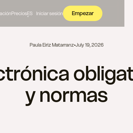
Empezar
ación
Precios
ES
Iniciar sesión
Paula Eiriz Matarranz
•
July 19, 2026
trónica obliga
y normas