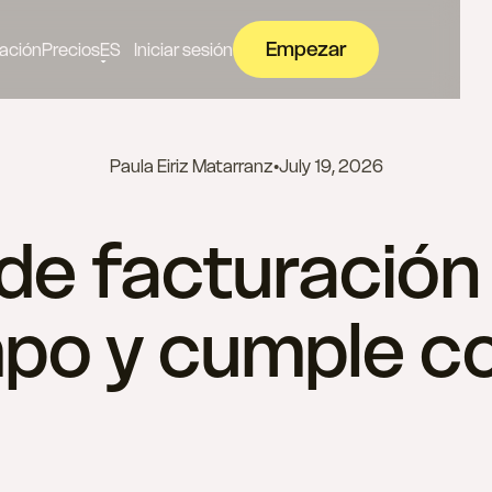
Empezar
ación
Precios
ES
Iniciar sesión
Paula Eiriz Matarranz
•
July 19, 2026
e facturación 
mpo y cumple co